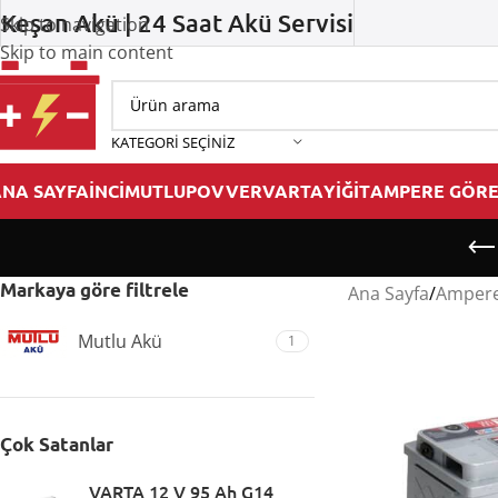
Keşan Akü | 24 Saat Akü Servisi
Skip to navigation
Skip to main content
KATEGORI SEÇINIZ
NA SAYFA
İNCİ
MUTLU
POVVER
VARTA
YİĞİT
AMPERE GÖRE
Markaya göre filtrele
Ana Sayfa
/
Ampere
Mutlu Akü
1
Çok Satanlar
VARTA 12 V 95 Ah G14