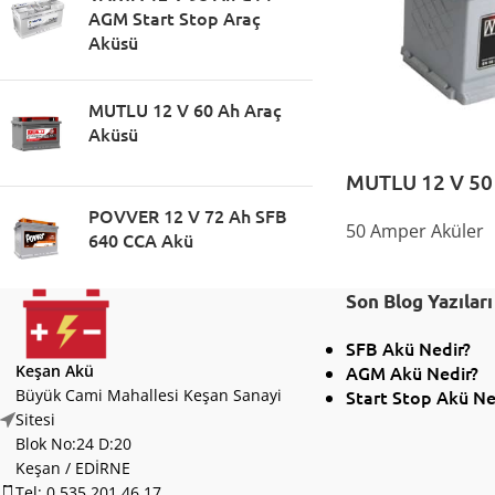
AGM Start Stop Araç
Aküsü
MUTLU 12 V 60 Ah Araç
Aküsü
MUTLU 12 V 50
POVVER 12 V 72 Ah SFB
50 Amper Aküler
640 CCA Akü
Son Blog Yazıları
SFB Akü Nedir?
Keşan Akü
AGM Akü Nedir?
Büyük Cami Mahallesi Keşan Sanayi
Start Stop Akü Ne
Sitesi
Blok No:24 D:20
Keşan / EDİRNE
Tel: 0 535 201 46 17