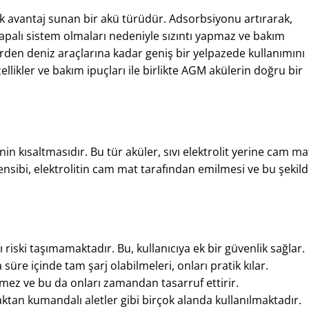
ok avantaj sunan bir akü türüdür. Adsorbsiyonu artırarak,
apalı sistem olmaları nedeniyle sızıntı yapmaz ve bakım
erden deniz araçlarına kadar geniş bir yelpazede kullanımını
likler ve bakım ipuçları ile birlikte AGM akülerin doğru bir
 kısaltmasıdır. Bu tür aküler, sıvı elektrolit yerine cam ma
 prensibi, elektrolitin cam mat tarafından emilmesi ve bu şekil
ı riski taşımamaktadır. Bu, kullanıcıya ek bir güvenlik sağlar.
 süre içinde tam şarj olabilmeleri, onları pratik kılar.
mez ve bu da onları zamandan tasarruf ettirir.
zaktan kumandalı aletler gibi birçok alanda kullanılmaktadır.