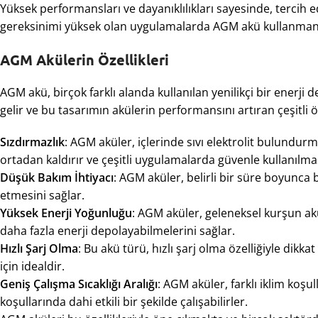
Yüksek performansları ve dayanıklılıkları sayesinde, tercih ed
gereksinimi yüksek olan uygulamalarda AGM akü kullanmanın
AGM Akülerin Özellikleri
AGM akü, birçok farklı alanda kullanılan yenilikçi bir ener
gelir ve bu tasarımın akülerin performansını artıran çeşitli öz
Sızdırmazlık
: AGM aküler, içlerinde sıvı elektrolit bulundur
ortadan kaldırır ve çeşitli uygulamalarda güvenle kullanılmas
Düşük Bakım İhtiyacı
: AGM aküler, belirli bir süre boyunca
etmesini sağlar.
Yüksek Enerji Yoğunluğu
: AGM aküler, geleneksel kurşun ak
daha fazla enerji depolayabilmelerini sağlar.
Hızlı Şarj Olma
: Bu akü türü, hızlı şarj olma özelliğiyle dikk
için idealdir.
Geniş Çalışma Sıcaklığı Aralığı
: AGM aküler, farklı iklim koş
koşullarında dahi etkili bir şekilde çalışabilirler.