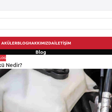
 AKÜLER
BLOG
HAKKIMIZDA
İLETİŞİM
Blog
LOG
ü Nedir?