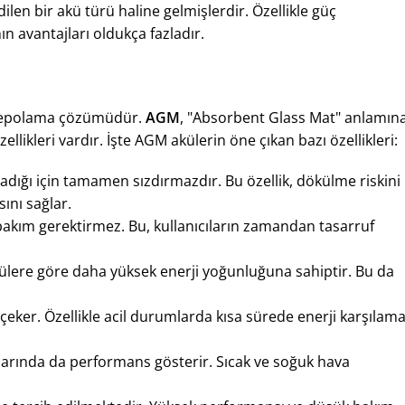
ilen bir akü türü haline gelmişlerdir. Özellikle güç
 avantajları oldukça fazladır.
ji depolama çözümüdür.
AGM
, "Absorbent Glass Mat" anlamın
ellikleri vardır. İşte AGM akülerin öne çıkan bazı özellikleri:
madığı için tamamen sızdırmazdır. Bu özellik, dökülme riskini
ını sağlar.
 bakım gerektirmez. Bu, kullanıcıların zamandan tasarruf
ülere göre daha yüksek enerji yoğunluğuna sahiptir. Bu da
at çeker. Özellikle acil durumlarda kısa sürede enerji karşılam
ullarında da performans gösterir. Sıcak ve soğuk hava