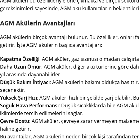
AGM aküleri bu özellikleriyle öne çıkmakta ve birçok sektö
gereksinimleri sayesinde, AGM akü kullanıcıların beklentilerin
AGM Akülerin Avantajları
AGM akülerin birçok avantajı bulunur. Bu özellikler, onları fa
getirir. İşte AGM akülerin başlıca avantajları:
Kapatma Özelliği
: AGM aküler, gaz sızıntısı olmadan çalışırlar
Daha Uzun Ömür
: AGM aküler, diğer akü türlerine göre dah
yıl arasında dayanabilirler.
Düşük Bakım İhtiyacı
: AGM akülerin bakımı oldukça basittir.
seçenektir.
Yüksek Şarj Hızı
: AGM aküler, hızlı bir şekilde şarj olabilir.
Soğuk Hava Performansı
: Düşük sıcaklıklarda bile AGM akü
iklimlerde tercih edilmelerini sağlar.
Çevre Dostu
: AGM aküler, çevreye zarar vermeyen malzemele
haline getirir.
Bu avantajlar, AGM akülerin neden birçok kişi tarafından te