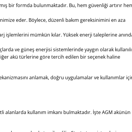
ğılmış bir formda bulunmaktadır. Bu, hem güvenliği artırır he
inimize eder. Böylece, düzenli bakım gereksinimini en aza
şarj işlemlerini mümkün kılar. Yüksek enerji taleplerine anınd
larda ve güneş enerjisi sistemlerinde yaygın olarak kullanılı
diğer akü türlerine göre tercih edilen bir seçenek haline
kanizmasını anlamak, doğru uygulamalar ve kullanımlar içi
şitli alanlarda kullanım imkanı bulmaktadır. İşte AGM akünün