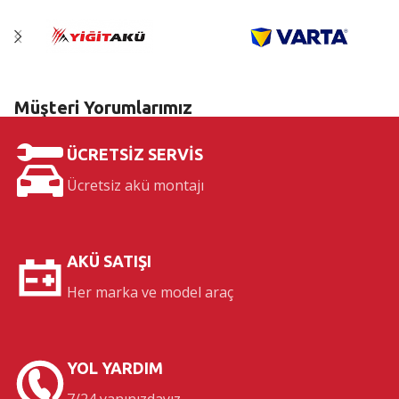
Satış, montaj, servis
Müşteri Yorumlarımız
ÜCRETSİZ SERVİS
Ücretsiz akü montajı
AKÜ SATIŞI
Her marka ve model araç
YOL YARDIM
7/24 yanınızdayız