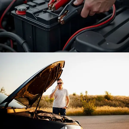
KEŞAN
ACİL AKÜ SERVİSİ
Her marka ve model araç
için akü satışı, montajı,
servisi