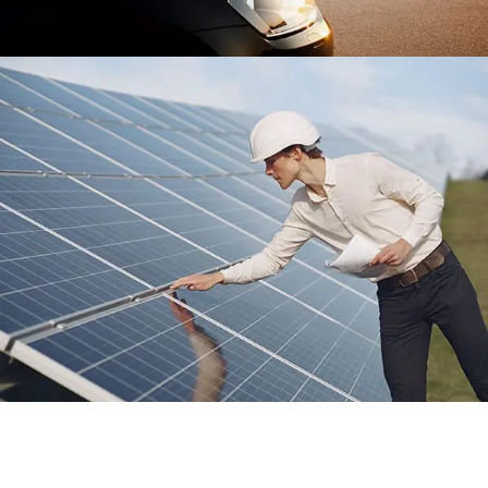
KEŞAN
7/24 YOL YARDIM
Aracınız ile yolda mı kaldınız?
BİZİ ARAYIN
KEŞAN
GÜNEŞ PANELİ