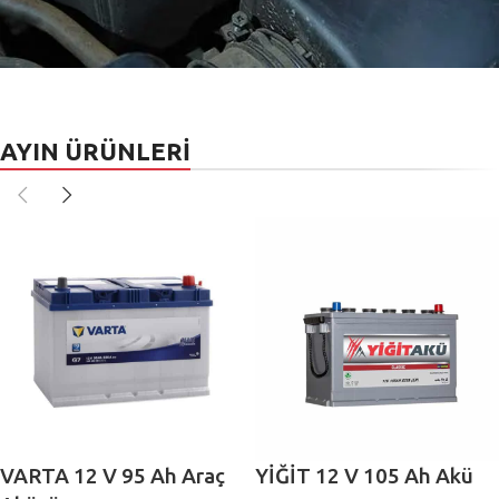
AYIN ÜRÜNLERİ
AKÜ
TAKVİYE
AKÜ
SERVİS
VARTA 12 V 95 Ah Araç
YİĞİT 12 V 105 Ah Akü