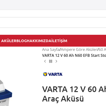
 AKÜLER
BLOG
HAKKIMIZDA
İLETİŞİM
Ana Sayfa
/
Ampere Göre Aküler
/
60 
VARTA 12 V 60 Ah N60 EFB Start St
VARTA 12 V 60 Ah
Araç Aküsü