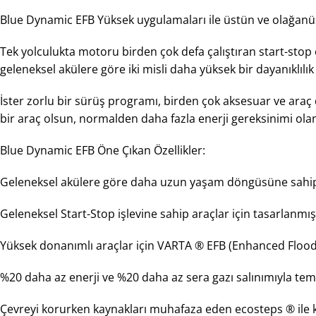
Blue Dynamic EFB Yüksek uygulamaları ile üstün ve olağanü
Tek yolculukta motoru birden çok defa çalıştıran start-stop 
geleneksel akülere göre iki misli daha yüksek bir dayanıklılık
İster zorlu bir sürüş programı, birden çok aksesuar ve araç 
bir araç olsun, normalden daha fazla enerji gereksinimi ol
Blue Dynamic EFB Öne Çıkan Özellikler:
Geleneksel akülere göre daha uzun yaşam döngüsüne sahip
Geleneksel Start-Stop işlevine sahip araçlar için tasarlanmışt
Yüksek donanımlı araçlar için VARTA ® EFB (Enhanced Floode
%20 daha az enerji ve %20 daha az sera gazı salınımıyla tem
Çevreyi korurken kaynakları muhafaza eden ecosteps ® ile