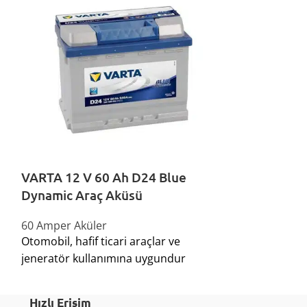
VARTA 12 V 60 Ah D24 Blue
VARTA 12 V 
Dynamic Araç Aküsü
Start Stop A
60 Amper Aküler
60 Amper Akül
Otomobil, hafif ticari araçlar ve
Maksimum yakıt
jeneratör kullanımına uygundur
start-stop per
Hızlı Erişim