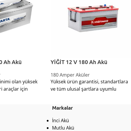
0 Ah Akü
YİĞİT 12 V 180 Ah Akü
r
180 Amper Aküler
inimi olan yüksek
Yüksek ürün garantisi, standartlara
i araçlar için
ve tüm ulusal şartlara uyumlu
Markalar
İnci Akü
Mutlu Akü