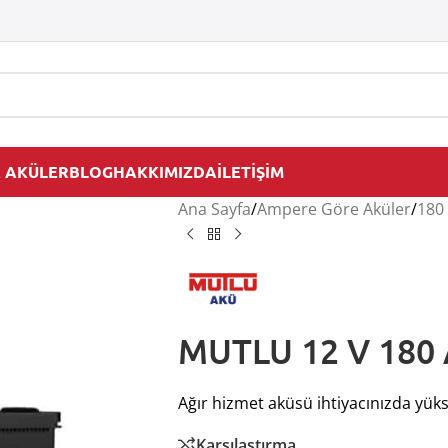
 AKÜLER
BLOG
HAKKIMIZDA
İLETİŞİM
Ana Sayfa
/
Ampere Göre Aküler
/
180
MUTLU 12 V 180 
Ağır hizmet aküsü ihtiyacınızda yü
Karşılaştırma